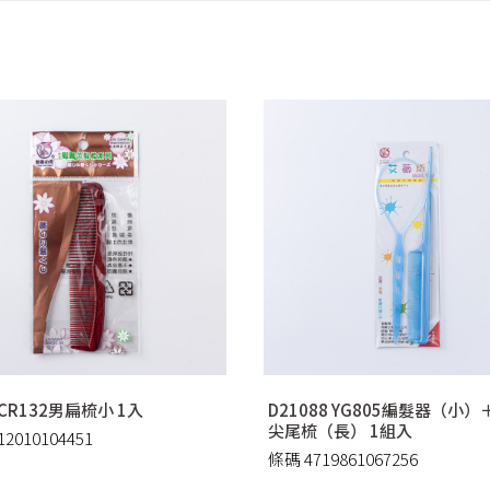
 CR132男扁梳小 1入
D21088 YG805編髮器（小）＋
尖尾梳（長） 1組入
2010104451
條碼 4719861067256