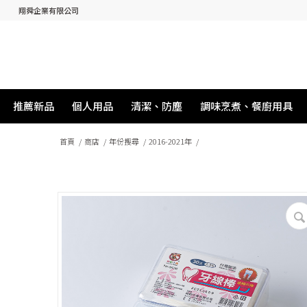
翔舜企業有限公司
推薦新品
個人用品
清潔、防塵
調味烹煮、餐廚用具
首頁
/
商店
/
年份搜尋
/
2016-2021年
/