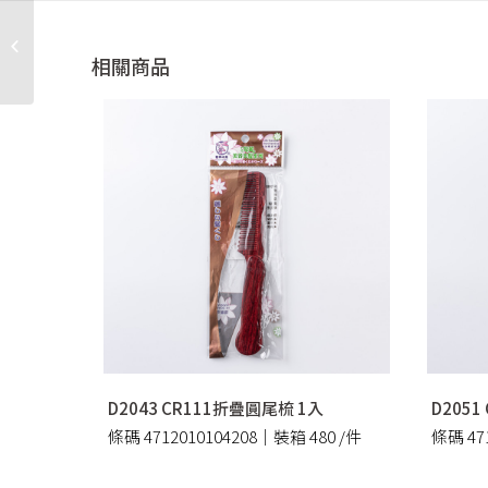
A21001 400支方盒牙線
棒 1入
相關商品
D2043 CR111折疊圓尾梳 1入
D2051
條碼 4712010104208｜裝箱 480 /件
條碼 471