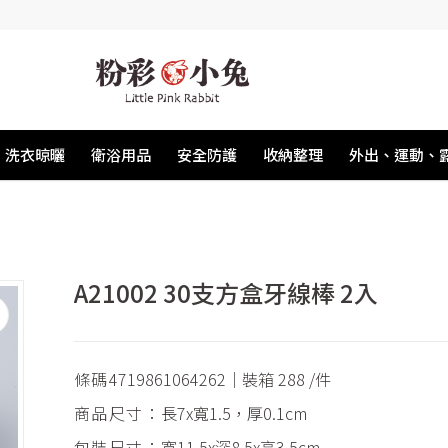
洗衣晾曬
衛浴用品
安全防護
收納整理
外出、運動、
A21002 30支方盒牙線棒 2入
條碼
4719861064262｜裝箱 288 /件
商品尺寸：
長7x寬1.5，厚0.1cm
包裝尺寸：
寬11.5x深8.5x高3.5cm