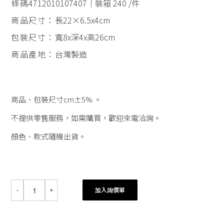
條碼
4712010107407｜裝箱 240 /件
商品尺寸：
長22×6.5x4cm
包裝尺寸：
寬8x深4x高26cm
商品產地：
台灣製造
商品、包裝尺寸cm±5% 。
不提供零售服務，如需購買，歡迎來電洽詢。
顏色、款式隨機出貨。
加入詢價單