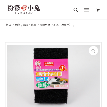
首頁
/
商店
/
清潔、防塵
/
清潔用具
/
刷具（廚房用）
/