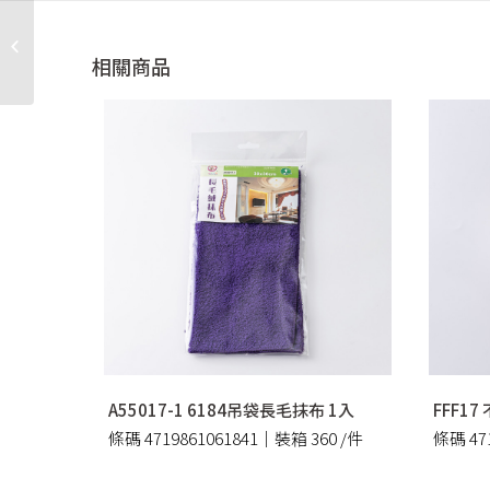
CA304 玫瑰金8連鉤 1入
相關商品
A55017-1 6184吊袋長毛抹布 1入
FFF1
條碼 4719861061841｜裝箱 360 /件
條碼 47