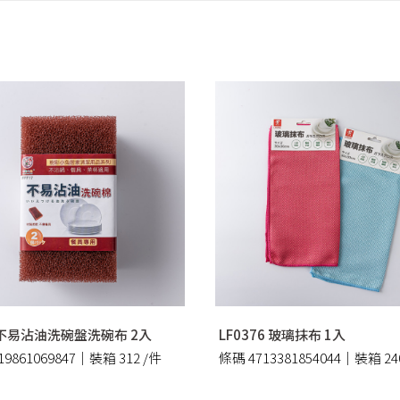
7 不易沾油洗碗盤洗碗布 2入
LF0376 玻璃抹布 1入
19861069847｜裝箱 312 /件
條碼 4713381854044｜裝箱 24