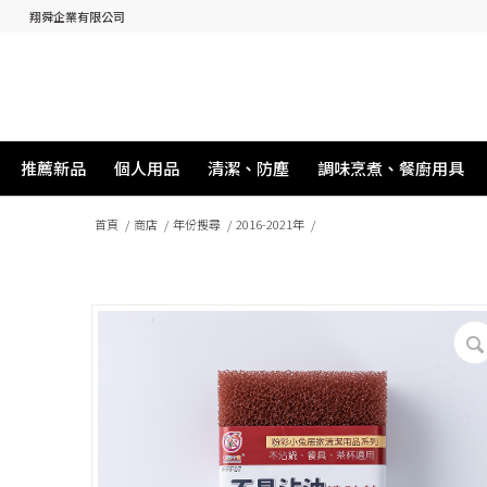
翔舜企業有限公司
推薦新品
個人用品
清潔、防塵
調味烹煮、餐廚用具
首頁
/
商店
/
年份搜尋
/
2016-2021年
/