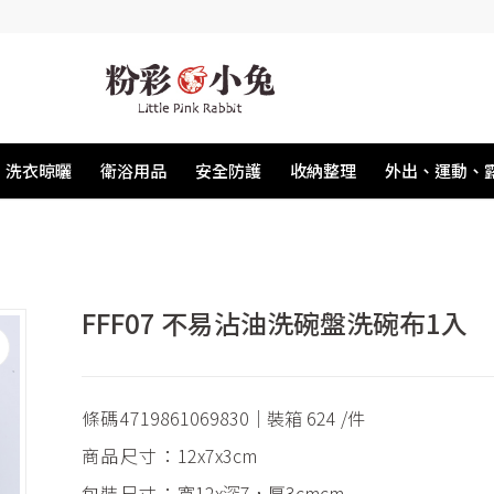
洗衣晾曬
衛浴用品
安全防護
收納整理
外出、運動、
FFF07 不易沾油洗碗盤洗碗布1入
條碼
4719861069830｜裝箱 624 /件
商品尺寸：
12x7x3cm
包裝尺寸：
寬12x深7，厚3cmcm