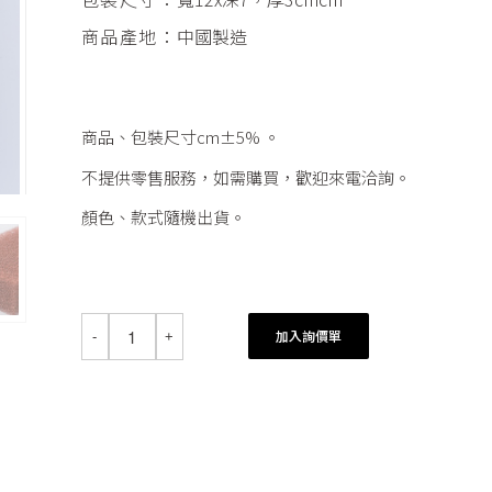
商品產地：
中國製造
商品、包裝尺寸cm±5% 。
不提供零售服務，如需購買，歡迎來電洽詢。
顏色、款式隨機出貨。
加入詢價單