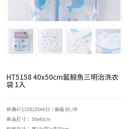
HT5158 40x50cm藍鯨魚三明治洗衣
袋 1入
條碼
4713381854433｜裝箱 60 /件
商品尺寸：
50x40cm
包裝尺寸：
寬18x深2x高30cm