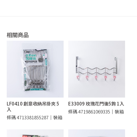
相關商品
LF0410 創意收納吊掛夾 5
E33009 玫瑰花門後5鉤 1入
入
條碼 4719861069335｜裝箱
條碼 4713381855287｜裝箱
36 /件
96 /件