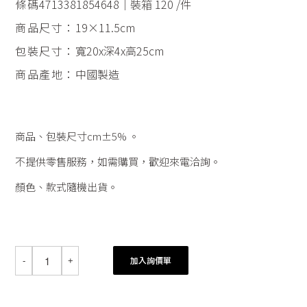
條碼
4713381854648｜裝箱 120 /件
商品尺寸：
19×11.5cm
包裝尺寸：
寬20x深4x高25cm
商品產地：
中國製造
商品、包裝尺寸cm±5% 。
不提供零售服務，如需購買，歡迎來電洽詢。
顏色、款式隨機出貨。
加入詢價單