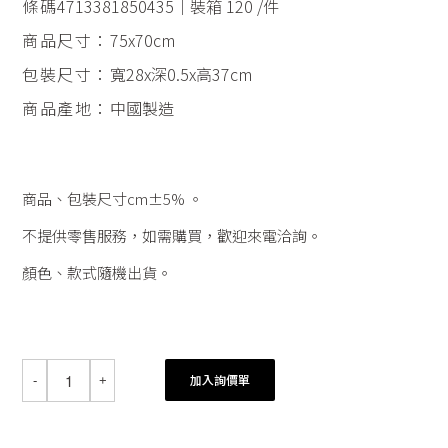
條碼
4713381850435｜裝箱 120 /件
商品尺寸：
75x70cm
包裝尺寸：
寬28x深0.5x高37cm
商品產地：
中國製造
商品、包裝尺寸cm±5% 。
不提供零售服務，如需購買，歡迎來電洽詢。
顏色、款式隨機出貨。
加入詢價單