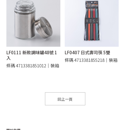
LF0111 新款調味罐48號 1
LF0407 日式壽司筷 5雙
入
條碼 4713381855218｜裝箱
條碼 4713381851012｜裝箱
96 /件
144 /件
回上一頁