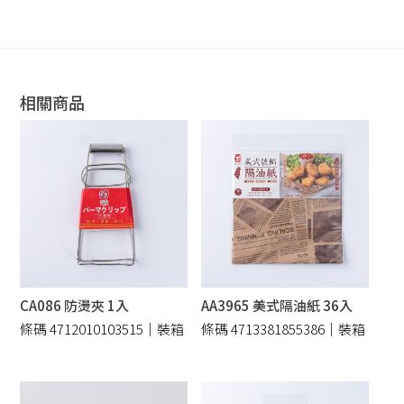
相關商品
CA086 防燙夾 1入
AA3965 美式隔油紙 36入
條碼 4712010103515｜裝箱
條碼 4713381855386｜裝箱
432 /件
192 /件