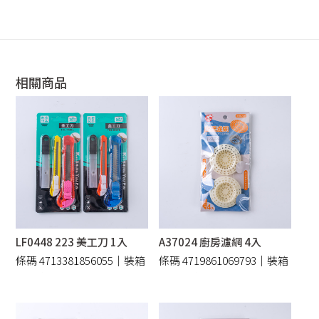
相關商品
LF0448 223 美工刀 1入
A37024 廚房濾網 4入
條碼 4713381856055｜裝箱
條碼 4719861069793｜裝箱
600 /件
240組 /件