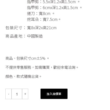
指甲剪：5.5x深1.2x高1.5cm 。
指甲剪：6cmx深1.2x高1.5cm 。
搓刀：寬8cm 。
挖耳朵：寬7.5cm。
包裝尺寸：
寬8x深2x高21cm
商品產地：
中國製造
商品、包裝尺寸cm±5% 。
不提供零售服務，如需購買，歡迎來電洽詢。
顏色、款式隨機出貨。
加入詢價單