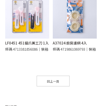
LF0451 451貓爪美工刀 1入
A37024 廚房濾網 4入
條碼 4713381856086｜裝箱
條碼 4719861069793｜裝箱
600 /件
240 /件
回上一頁