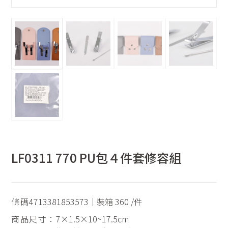
LF0311 770 PU包４件套修容組
條碼
4713381853573｜裝箱 360 /件
商品尺寸：
7×1.5×10~17.5cm