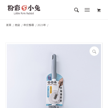
首頁
/
商店
/
年份搜尋
/
2023年
/