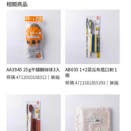
相關商品
AA3945 25g不鏽鋼絲球3入
AB035 1+2菜瓜布瓶口刷 1
組
條碼 4712010108312｜裝箱
條碼 4713381855393｜裝箱
240 /件
240 /件