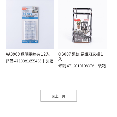
AA3968 透明電線夾 12入
OB007 黑鎳 扁鐵刀叉桶 1
入
條碼 4713381855485｜裝箱
條碼 4712010108978｜裝箱
240 /件
24 /件
回上一頁