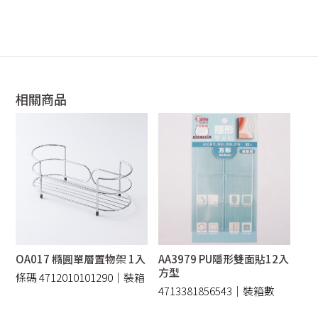
相關商品
OA017 橢圓單層置物架 1入
AA3979 PU隱形雙面貼12入
方型
條碼 4712010101290｜裝箱
4713381856543｜裝箱數
24 /件
量：240/件