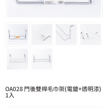
OA028 門後雙桿毛巾架(電鍍+透明漆)
1入